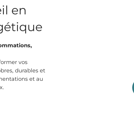
il en
gétique
sommations,
former vos
obres, durables et
mentations et au
x.